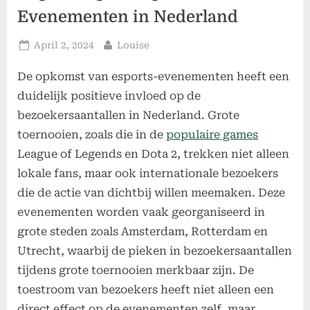
Evenementen in Nederland
Posted
By
April 2, 2024
Louise
on
De opkomst van esports-evenementen heeft een
duidelijk positieve invloed op de
bezoekersaantallen in Nederland. Grote
toernooien, zoals die in de
populaire games
League of Legends en Dota 2, trekken niet alleen
lokale fans, maar ook internationale bezoekers
die de actie van dichtbij willen meemaken. Deze
evenementen worden vaak georganiseerd in
grote steden zoals Amsterdam, Rotterdam en
Utrecht, waarbij de pieken in bezoekersaantallen
tijdens grote toernooien merkbaar zijn. De
toestroom van bezoekers heeft niet alleen een
direct effect op de evenementen zelf, maar