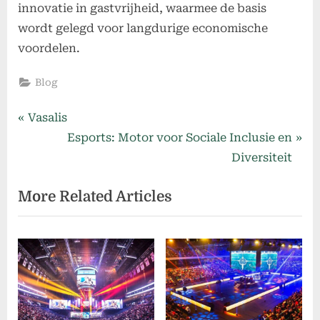
innovatie in gastvrijheid, waarmee de basis
wordt gelegd voor langdurige economische
voordelen.
Blog
Post
P
Vasalis
r
N
Esports: Motor voor Sociale Inclusie en
navigation
e
e
Diversiteit
v
x
More Related Articles
i
t
o
P
u
o
s
s
P
t
o
:
s