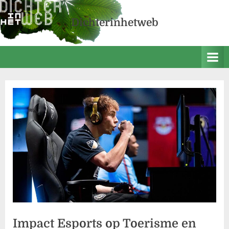
Skip
to
Dichterinhetweb
content
Impact Esports op Toerisme en