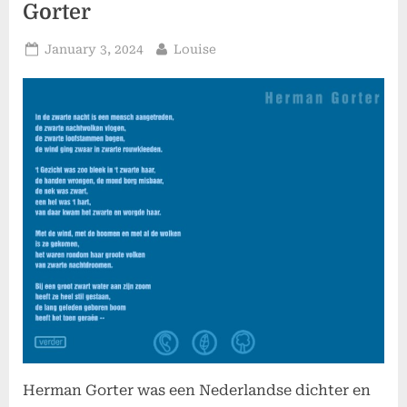
Gorter
Posted
By
January 3, 2024
Louise
on
Herman Gorter was een Nederlandse dichter en