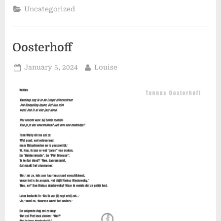
Uncategorized
Oosterhoff
Posted
By
January 5, 2024
Louise
on