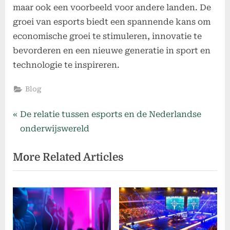
maar ook een voorbeeld voor andere landen. De
groei van esports biedt een spannende kans om
economische groei te stimuleren, innovatie te
bevorderen en een nieuwe generatie in sport en
technologie te inspireren.
Blog
Post
P
De relatie tussen esports en de Nederlandse
r
onderwijswereld
navigation
e
More Related Articles
v
i
o
u
s
P