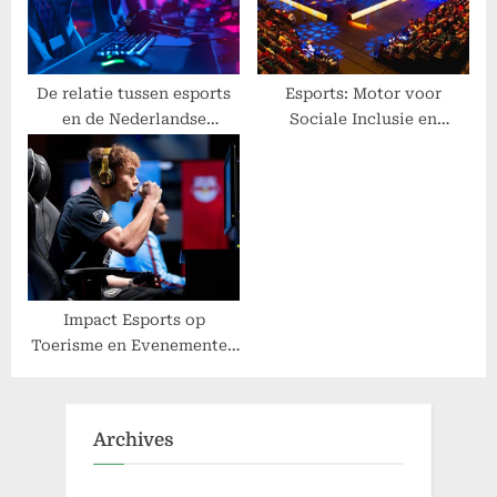
o
s
t
De relatie tussen esports
Esports: Motor voor
en de Nederlandse
Sociale Inclusie en
:
onderwijswereld
Diversiteit
Impact Esports op
Toerisme en Evenementen
in Nederland
Archives